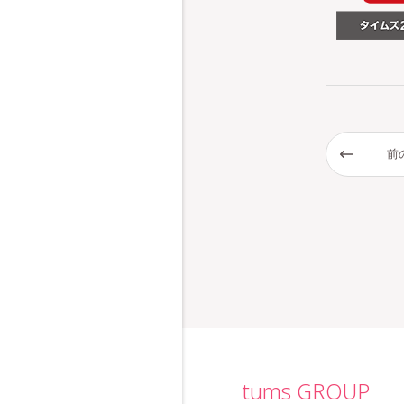
前
tums GROUP