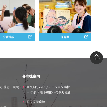
介護施設
保育園
各病棟案内
て 理念・実績
回復期リハビリテーション病棟
ー 摂食・嚥下機能への取り組み
ス
医療療養病棟