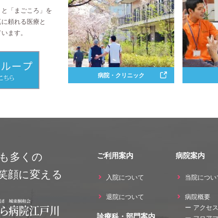
」と「まごころ」を
真に頼れる医療と
ています。
病院・クリニック
も多くの
ご利用案内
病院案内
笑顔に変える
入院について
当院につい
退院について
病院概要
ー アクセ
診療科・部門案内