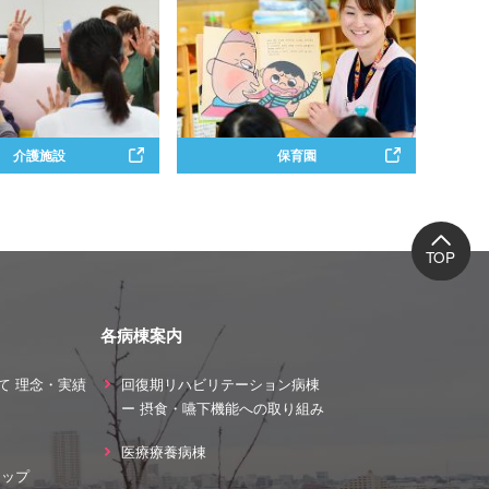
介護施設
保育園
各病棟案内
て 理念・実績
回復期リハビリテーション病棟
ー 摂食・嚥下機能への取り組み
ス
医療療養病棟
マップ