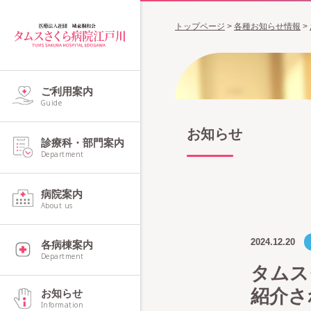
トップページ
>
各種お知らせ情報
>
ご利用案内
Guide
お知らせ
診療科・部門案内
Department
病院案内
About us
2024.12.20
各病棟案内
Department
タムスグ
紹介さ
お知らせ
Information