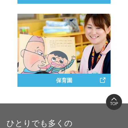
認知症疾患医療センター：外来診療時
間
9:00～12:00
午前の受付
13:00～17:00
午後の受付
※土曜日の午後は15:00まで
保育園
※ 予約制（待機状況などにつきましては、
お問い合わせください。）
休診日
火・金曜日の午後／日曜日／祝日
ひとりでも多くの