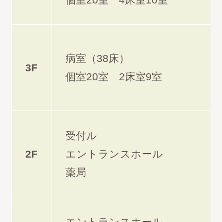
各病棟案内
病室（38床）
回復期リハビリテーション病棟
3F
個室20室 2床室9室
ー 摂食・嚥下機能への取り組み
医療療養病棟
受付ル
2F
エントランスホール
地域包括ケア病棟
薬局
認知症疾患医療センター
エントランスホール