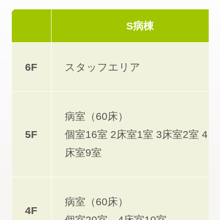
看護部
S病棟
リハビリテーション科
6F
スタッフエリア
病院案内
病室（60床）
当院について 理念・実績
5F
個室16室 2床室1室 3床室2室 4
床室9室
病院概要
ー アクセス
ー フロアマップ
病室（60床）
ご挨拶 医師紹介
4F
個室20室 4床室10室