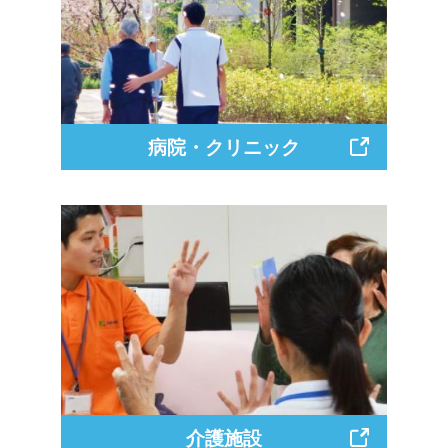
す。診療情報提供書とお薬手帳、画像デー
タをお持ちください。
※一度お電話ください。ご予約取らせてい
ただきます。
病院・クリニック
内科・リハビリテーション科・放射線科
面会時間
13:00～17:00
面会時間
3人まで 面会は30分間となります
介護施設